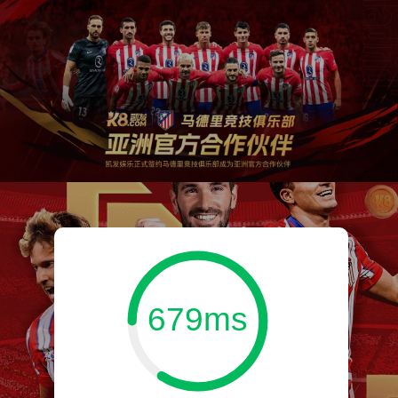
679ms